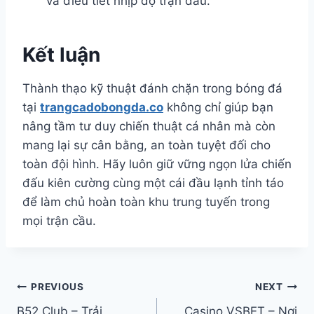
và điều tiết nhịp độ trận đấu.
Kết luận
Thành thạo kỹ thuật đánh chặn trong bóng đá
tại
trangcadobongda.co
không chỉ giúp bạn
nâng tầm tư duy chiến thuật cá nhân mà còn
mang lại sự cân bằng, an toàn tuyệt đối cho
toàn đội hình. Hãy luôn giữ vững ngọn lửa chiến
đấu kiên cường cùng một cái đầu lạnh tỉnh táo
để làm chủ hoàn toàn khu trung tuyến trong
mọi trận cầu.
Điều
PREVIOUS
NEXT
B52 Club – Trải
Casino VSBET – Nơi