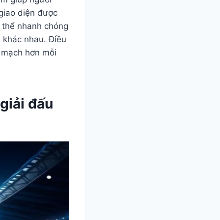
 giao diện được
ó thể nhanh chóng
ị khác nhau. Điều
ền mạch hơn mỗi
 giải đấu