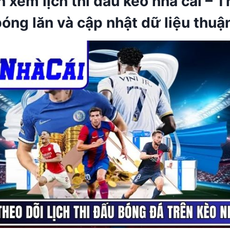
xem lịch thi đấu kèo nhà cái – T
bóng lăn và cập nhật dữ liệu thuậ