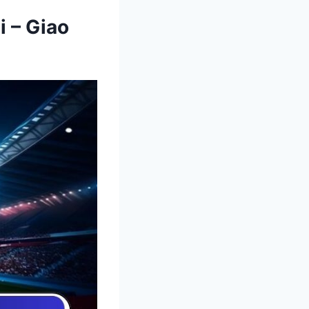
i – Giao