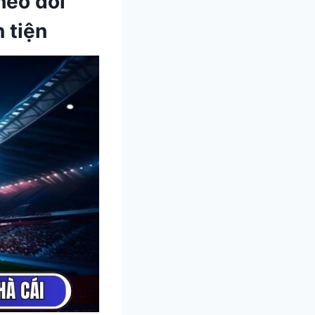
heo dõi
n tiện