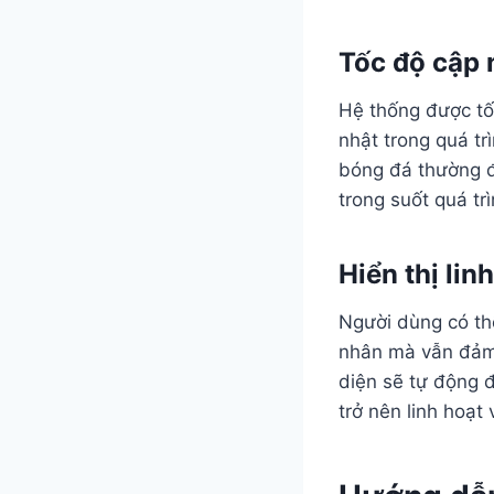
Tốc độ cập 
Hệ thống được tối
nhật trong quá tr
bóng đá thường đ
trong suốt quá tr
Hiển thị lin
Người dùng có th
nhân mà vẫn đảm b
diện sẽ tự động đ
trở nên linh hoạt