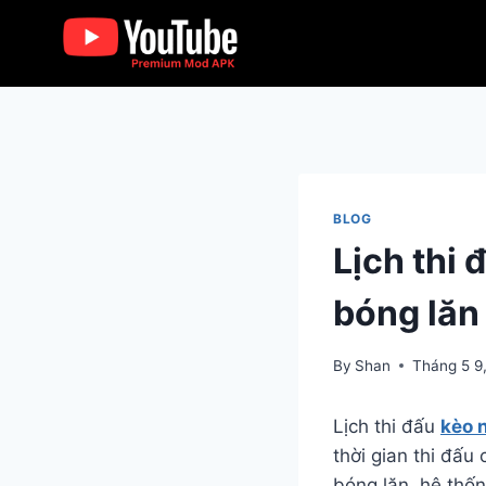
Skip
to
content
BLOG
Lịch thi 
bóng lăn
By
Shan
Tháng 5 9
Lịch thi đấu
kèo 
thời gian thi đấu
bóng lăn, hệ thốn