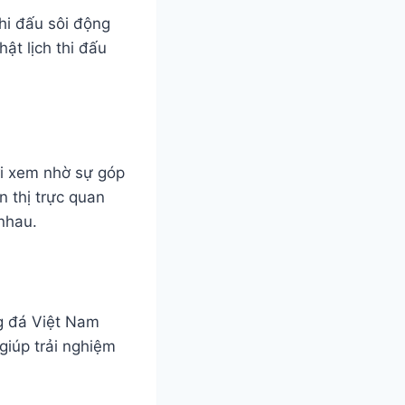
hi đấu sôi động
ật lịch thi đấu
i xem nhờ sự góp
n thị trực quan
nhau.
ng đá Việt Nam
iúp trải nghiệm