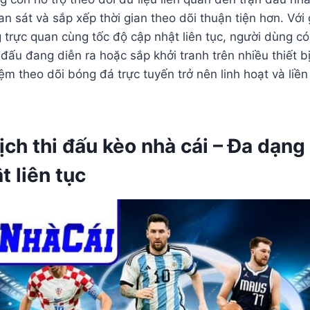
 sát và sắp xếp thời gian theo dõi thuận tiện hơn. Với
 trực quan cùng tốc độ cập nhật liên tục, người dùng c
đấu đang diễn ra hoặc sắp khởi tranh trên nhiều thiết b
iệm theo dõi bóng đá trực tuyến trở nên linh hoạt và li
ịch thi đấu kèo nhà cái – Đa dạng
t liên tục