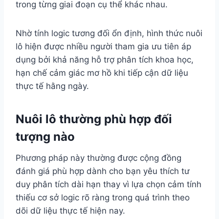
trong từng giai đoạn cụ thể khác nhau.
Nhờ tính logic tương đối ổn định, hình thức nuôi
lô hiện được nhiều người tham gia ưu tiên áp
dụng bởi khả năng hỗ trợ phân tích khoa học,
hạn chế cảm giác mơ hồ khi tiếp cận dữ liệu
thực tế hằng ngày.
Nuôi lô thường phù hợp đối
tượng nào
Phương pháp này thường được cộng đồng
đánh giá phù hợp dành cho bạn yêu thích tư
duy phân tích dài hạn thay vì lựa chọn cảm tính
thiếu cơ sở logic rõ ràng trong quá trình theo
dõi dữ liệu thực tế hiện nay.