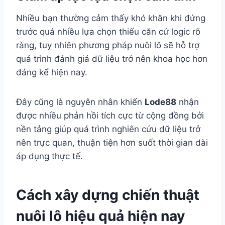
Nhiều bạn thường cảm thấy khó khăn khi đứng
trước quá nhiều lựa chọn thiếu căn cứ logic rõ
ràng, tuy nhiên phương pháp nuôi lô sẽ hỗ trợ
quá trình đánh giá dữ liệu trở nên khoa học hơn
đáng kể hiện nay.
Đây cũng là nguyên nhân khiến
Lode88
nhận
được nhiều phản hồi tích cực từ cộng đồng bởi
nền tảng giúp quá trình nghiên cứu dữ liệu trở
nên trực quan, thuận tiện hơn suốt thời gian dài
áp dụng thực tế.
Cách xây dựng chiến thuật
nuôi lô hiệu quả hiện nay