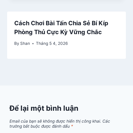
Cách Chơi Bài Tấn Chia Sẻ Bí Kíp
Phòng Thủ Cực Kỳ Vững Chắc
By
Shan
Tháng 5 4, 2026
Để lại một bình luận
Email của bạn sẽ không được hiển thị công khai.
Các
trường bắt buộc được đánh dấu
*