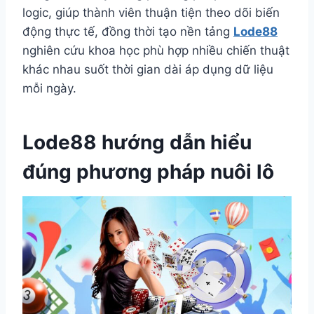
logic, giúp thành viên thuận tiện theo dõi biến
động thực tế, đồng thời tạo nền tảng
Lode88
nghiên cứu khoa học phù hợp nhiều chiến thuật
khác nhau suốt thời gian dài áp dụng dữ liệu
mỗi ngày.
Lode88 hướng dẫn hiểu
đúng phương pháp nuôi lô