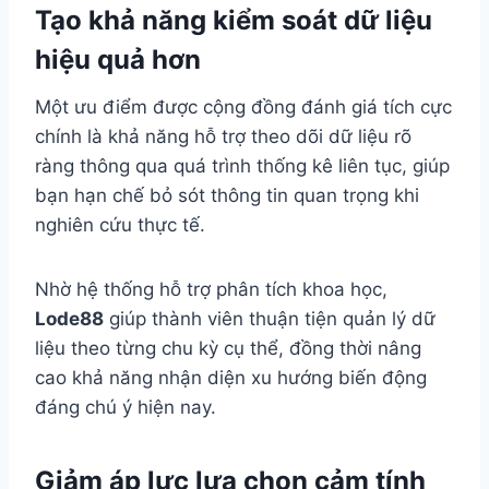
Tạo khả năng kiểm soát dữ liệu
hiệu quả hơn
Một ưu điểm được cộng đồng đánh giá tích cực
chính là khả năng hỗ trợ theo dõi dữ liệu rõ
ràng thông qua quá trình thống kê liên tục, giúp
bạn hạn chế bỏ sót thông tin quan trọng khi
nghiên cứu thực tế.
Nhờ hệ thống hỗ trợ phân tích khoa học,
Lode88
giúp thành viên thuận tiện quản lý dữ
liệu theo từng chu kỳ cụ thể, đồng thời nâng
cao khả năng nhận diện xu hướng biến động
đáng chú ý hiện nay.
Giảm áp lực lựa chọn cảm tính