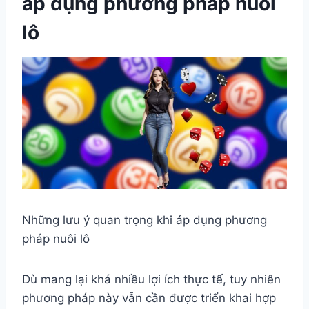
áp dụng phương pháp nuôi
lô
Những lưu ý quan trọng khi áp dụng phương
pháp nuôi lô
Dù mang lại khá nhiều lợi ích thực tế, tuy nhiên
phương pháp này vẫn cần được triển khai hợp