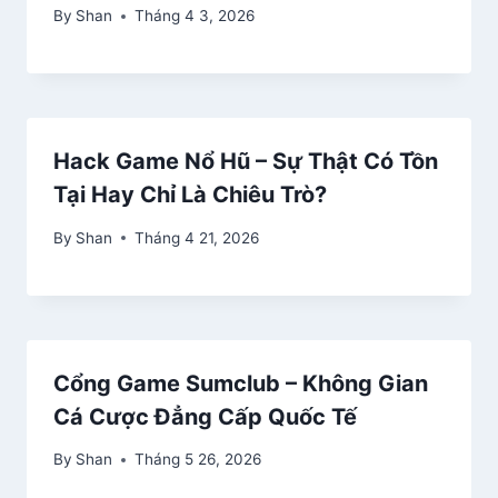
By
Shan
Tháng 4 3, 2026
Hack Game Nổ Hũ – Sự Thật Có Tồn
Tại Hay Chỉ Là Chiêu Trò?
By
Shan
Tháng 4 21, 2026
Cổng Game Sumclub – Không Gian
Cá Cược Đẳng Cấp Quốc Tế
By
Shan
Tháng 5 26, 2026