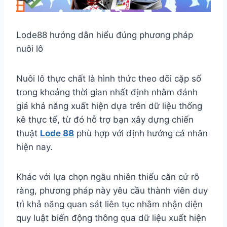
Lode88 hướng dẫn hiểu đúng phương pháp
nuôi lô
Nuôi lô thực chất là hình thức theo dõi cặp số
trong khoảng thời gian nhất định nhằm đánh
giá khả năng xuất hiện dựa trên dữ liệu thống
kê thực tế, từ đó hỗ trợ bạn xây dựng chiến
thuật
Lode 88
phù hợp với định hướng cá nhân
hiện nay.
Khác với lựa chọn ngẫu nhiên thiếu căn cứ rõ
ràng, phương pháp này yêu cầu thành viên duy
trì khả năng quan sát liên tục nhằm nhận diện
quy luật biến động thông qua dữ liệu xuất hiện