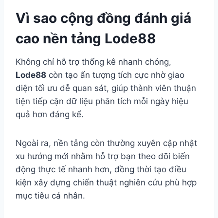
Vì sao cộng đồng đánh giá
cao nền tảng Lode88
Không chỉ hỗ trợ thống kê nhanh chóng,
Lode88
còn tạo ấn tượng tích cực nhờ giao
diện tối ưu dễ quan sát, giúp thành viên thuận
tiện tiếp cận dữ liệu phân tích mỗi ngày hiệu
quả hơn đáng kể.
Ngoài ra, nền tảng còn thường xuyên cập nhật
xu hướng mới nhằm hỗ trợ bạn theo dõi biến
động thực tế nhanh hơn, đồng thời tạo điều
kiện xây dựng chiến thuật nghiên cứu phù hợp
mục tiêu cá nhân.